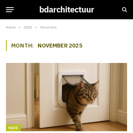
bdarchitectuur
Home
»
2025
»
November
MONTH:
NOVEMBER 2025
HUIS