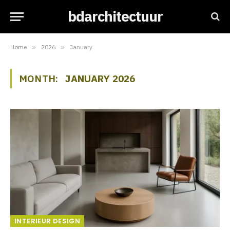
bdarchitectuur
Home
»
2026
»
January
MONTH:
JANUARY 2026
INTERIEUR DESIGN