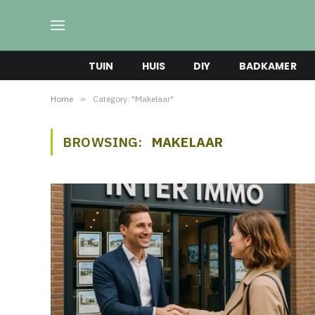
TUIN
HUIS
DIY
BADKAMER
Home
»
Category: "Makelaar"
BROWSING:
MAKELAAR