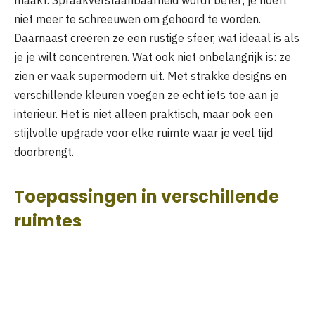
maakt. Spraakverstaanbaarheid wordt beter; je hoeft
niet meer te schreeuwen om gehoord te worden.
Daarnaast creëren ze een rustige sfeer, wat ideaal is als
je je wilt concentreren. Wat ook niet onbelangrijk is: ze
zien er vaak supermodern uit. Met strakke designs en
verschillende kleuren voegen ze echt iets toe aan je
interieur. Het is niet alleen praktisch, maar ook een
stijlvolle upgrade voor elke ruimte waar je veel tijd
doorbrengt.
Toepassingen in verschillende
ruimtes
Plafondeilanden zijn zo veelzijdig dat je ze bijna overal
kunt gebruiken. Ik zag ze laatst nog in een hippe
horecagelegenheid in het centrum van Amsterdam,
waar ze zorgden voor een aangename sfeer ondanks de