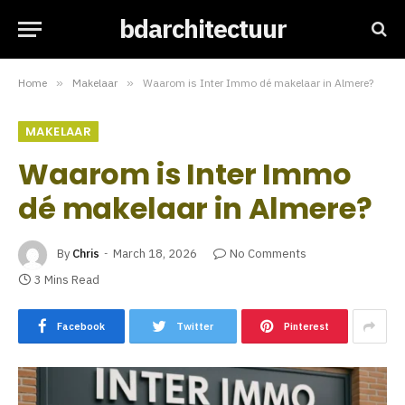
bdarchitectuur
Home
»
Makelaar
»
Waarom is Inter Immo dé makelaar in Almere?
MAKELAAR
Waarom is Inter Immo
dé makelaar in Almere?
By
Chris
March 18, 2026
No Comments
3 Mins Read
Facebook
Twitter
Pinterest