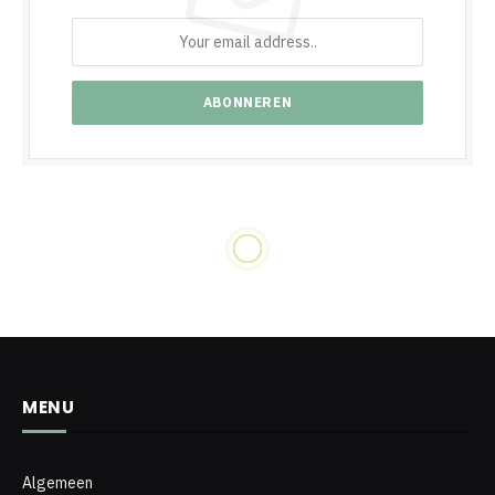
INTERIEUR DESIGN
De perfecte spiegel voor
elke ruimte:
deurspiegels en spiegels
op maat