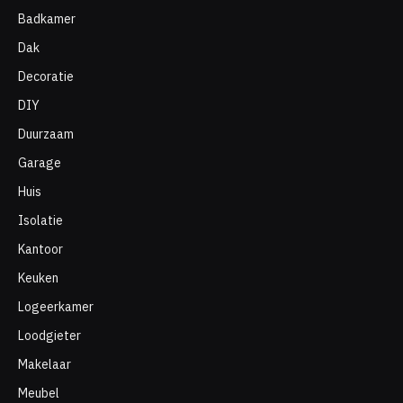
By
Chris
May 11, 2025
No Comments
7 Mins Read
Facebook
Twitter
Pinterest
De perfecte spiegel voor elke ruimte: deurspiegels en spiegels op maat