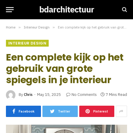
bdarchitectuur
Home
»
Interieur Design
»
Een complete kijk op het gebruik van grote spiegels in je interieur
INTERIEUR DESIGN
Een complete kijk op het
gebruik van grote
spiegels in je interieur
By
Chris
May 15, 2025
No Comments
7 Mins Read
Facebook
Twitter
Pinterest