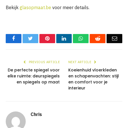
Bekijk
glasopmaat.be
voor meer details.
Facebook
Twitter
Pinterest
LinkedIn
WhatsApp
Reddit
Emai
PREVIOUS ARTICLE
NEXT ARTICLE
De perfecte spiegel voor
Koeienhuid vloerkleden
elke ruimte: deurspiegels
en schapenvachten: stijl
en spiegels op maat
en comfort voor je
interieur
Chris