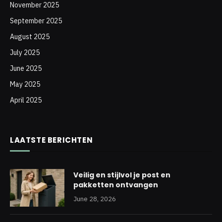
hallen.
Deurspiegels
bieden de mogelijkheid om jezelf
van top tot teen te bekijken zonder dat je extra
meubels hoeft toe te voegen. Dit maakt het
eenvoudiger om outfits samen te stellen en je klaar te
maken voor de dag.
Bovendien zorgen deurspiegels ervoor dat een ruimte
lichter en ruimtelijker aanvoelt, wat bijdraagt aan een
aangename sfeer. Of je nu kiest voor een frameloze
spiegel voor een minimalistische uitstraling of een
spiegel met een decoratieve lijst voor een klassieke
touch, deurspiegels passen naadloos in elk interieur. Ze
zijn eenvoudig te installeren en bieden een praktische
oplossing voor dagelijks gebruik.
Deurspiegels voor kleine ruimtes