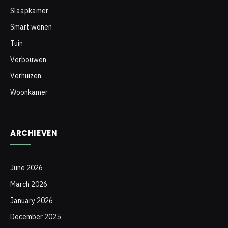
De perfecte spiegel voor
elke ruimte: deurspiegels
en spiegels op maat
Waarom kiezen voor een
deurspiegel?
Een deurspiegel is een slimme keuze voor iedereen die
functionaliteit en stijl wil combineren in hun interieur.
Door een spiegel op de deur te plaatsen, bespaar je
kostbare vloerruimte, wat vooral handig is in kleinere
kamers zoals slaapkamers en