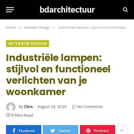
bdarchitectuur
Home
»
Interieur Design
»
Industriële lampen: stijlvol en functioneel verlichten van je woonkamer
INTERIEUR DESIGN
Industriële lampen:
stijlvol en functioneel
verlichten van je
woonkamer
By
Chris
August 24, 2025
No Comments
8 Mins Read
Facebook
Twitter
Pinterest