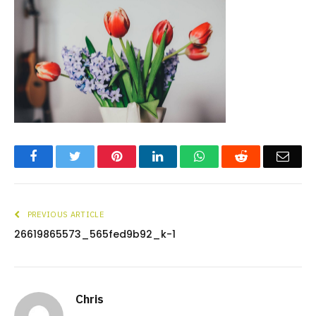
Facebook
Twitter
Pinterest
LinkedIn
WhatsApp
Reddit
Emai
PREVIOUS ARTICLE
26619865573_565fed9b92_k-1
Chris