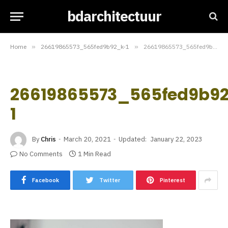
bdarchitectuur
Home
»
26619865573_565fed9b92_k-1
»
26619865573_565fed9b92_k-1
26619865573_565fed9b9
1
By
Chris
March 20, 2021
Updated:
January 22, 2023
No Comments
1 Min Read
Facebook
Twitter
Pinterest