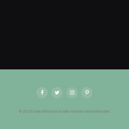
Facebook
Twitter
Instagram
Pinterest
© 2025 bdarchitectuur.nl Alle rechten voorbehouden.