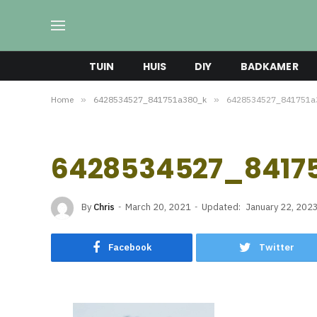
TUIN
HUIS
DIY
BADKAMER
Home
»
6428534527_841751a380_k
»
6428534527_841751a
6428534527_8417
By
Chris
March 20, 2021
Updated:
January 22, 202
Facebook
Twitter