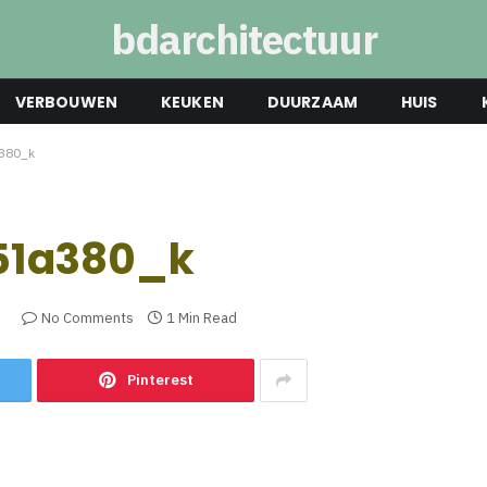
bdarchitectuur
VERBOUWEN
KEUKEN
DUURZAAM
HUIS
380_k
51a380_k
3
No Comments
1 Min Read
Pinterest