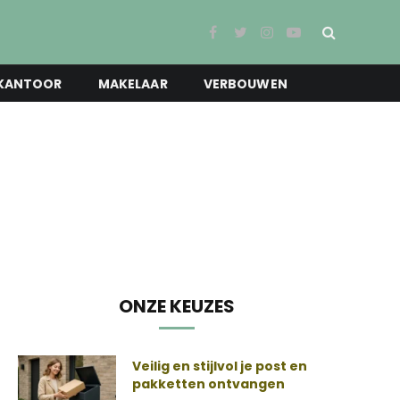
Facebook
Twitter
Instagram
YouTube
KANTOOR
MAKELAAR
VERBOUWEN
ONZE KEUZES
Veilig en stijlvol je post en
pakketten ontvangen