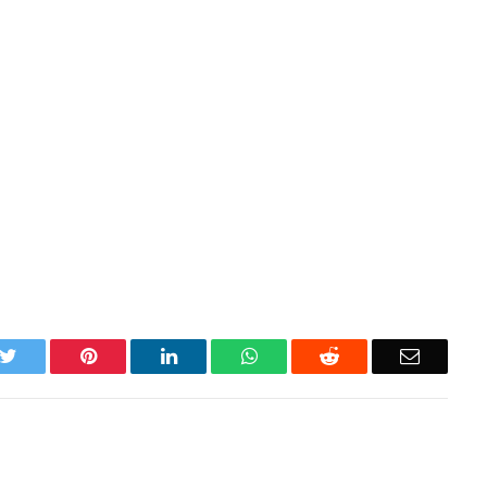
k
Twitter
Pinterest
LinkedIn
WhatsApp
Reddit
Email