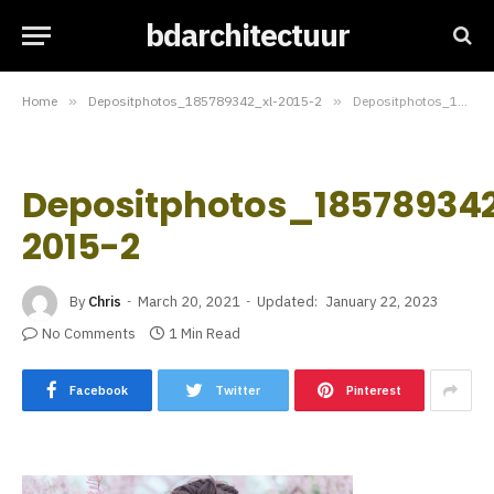
bdarchitectuur
Home
»
Depositphotos_185789342_xl-2015-2
»
Depositphotos_185789342_xl-2015-2
Depositphotos_18578934
2015-2
By
Chris
March 20, 2021
Updated:
January 22, 2023
No Comments
1 Min Read
Facebook
Twitter
Pinterest