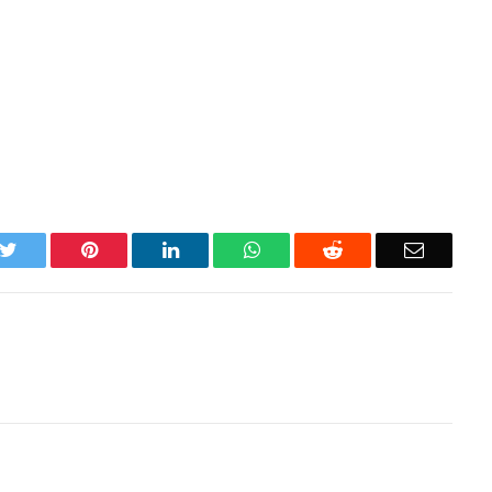
k
Twitter
Pinterest
LinkedIn
WhatsApp
Reddit
Email