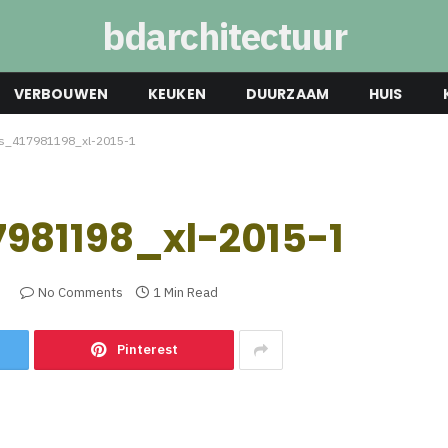
bdarchitectuur
VERBOUWEN
KEUKEN
DUURZAAM
HUIS
os_417981198_xl-2015-1
981198_xl-2015-1
3
No Comments
1 Min Read
Pinterest