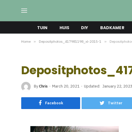
TUIN
HUIS
DIY
BADKAMER
Home
»
Depositphotos_417981198_xl-2015-1
»
Depositphot
Depositphotos_417
By
Chris
March 20, 2021
Updated:
January 22, 202
Facebook
Twitter