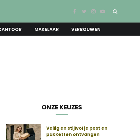
Facebook
Twitter
Instagram
YouTube
KANTOOR
MAKELAAR
VERBOUWEN
ONZE KEUZES
Veilig en stijlvol je post en
pakketten ontvangen