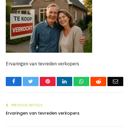
Ervaringen van tevreden verkopers
Facebook
Twitter
Pinterest
LinkedIn
WhatsApp
Reddit
Emai
PREVIOUS ARTICLE
Ervaringen van tevreden verkopers