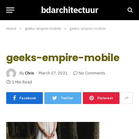
bdarchitectuur
Home
»
geeks-empire-mobile
»
geeks-empire-mobile
geeks-empire-mobile
By
Chris
March 17, 2021
No Comments
1 Min Read
Facebook
Twitter
Pinterest