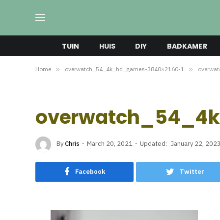
TUIN
HUIS
DIY
BADKAMER
Home
»
overwatch_54_4k_hd_games-3840×2160-1
»
overwa
overwatch_54_4k
By
Chris
March 20, 2021
Updated:
January 22, 202
Facebook
Twitter