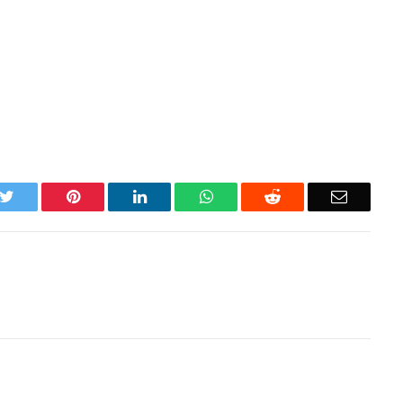
k
Twitter
Pinterest
LinkedIn
WhatsApp
Reddit
Email