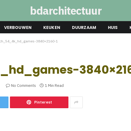
bdarchitectuur
VERBOUWEN
KEUKEN
DUURZAAM
HUIS
tch_54_4k_hd_games-3840×2160-1
_hd_games-3840×216
3
No Comments
1 Min Read
Pinterest