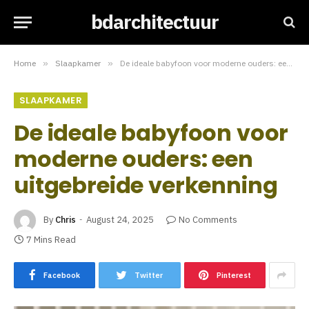
bdarchitectuur
Home
»
Slaapkamer
»
De ideale babyfoon voor moderne ouders: een uitgebreide verkenning
SLAAPKAMER
De ideale babyfoon voor
moderne ouders: een
uitgebreide verkenning
By
Chris
August 24, 2025
No Comments
7 Mins Read
Facebook
Twitter
Pinterest