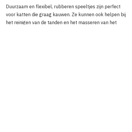
Duurzaam en flexibel, rubberen speeltjes zijn perfect
voor katten die graag kauwen. Ze kunnen ook helpen bij
het reinigen van de tanden en het masseren van het
tandvlees.
Plastic
Lichtgewicht en gemakkelijk schoon te maken, plastic
speeltjes zijn vaak voorzien van belletjes of
rammelaars om de aandacht van je kat te trekken.
Sisal
Dit natuurlijke vezelmateriaal is geweldig voor
krabpalen en speeltjes die ontworpen zijn om te
krabben, waardoor je kat zijn nagels op een gezonde
manier kan onderhouden. Door te variëren in