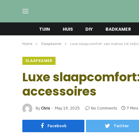
TUIN
HUIS
DIY
BADKAMER
Home
»
Slaapkamer
»
Luxe slaapcomfort: van matras tot stijlv
SLAAPKAMER
Luxe slaapcomfort: 
accessoires
By
Chris
May 19, 2025
No Comments
7 Mins
Facebook
Twitter