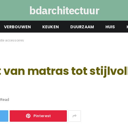
bdarchitectuur
VERBOUWEN
KEUKEN
DUURZAAM
HUIS
olle accessoires
van matras tot stijlvol
 Read
Pinterest